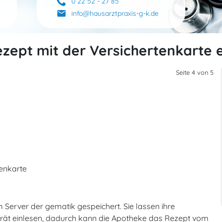
0 22 52 - 27 85
markunread
info@hausarztpraxis-g-k.de
ezept mit der Versichertenkarte 
Seite 4 von 5
tenkarte
Server der gematik gespeichert. Sie lassen ihre
erät einlesen, dadurch kann die Apotheke das Rezept vom